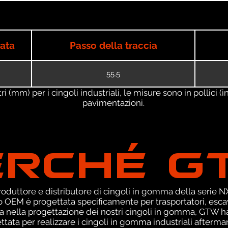
iata
Passo della traccia
55.5
 (mm) per i cingoli industriali, le misure sono in pollici (in
pavimentazioni.
ERCHÉ G
duttore e distributore di cingoli in gomma della serie NXT
 OEM è progettata specificamente per trasportatori, escav
za nella progettazione dei nostri cingoli in gomma, GTW h
tata per realizzare i cingoli in gomma industriali aftermark