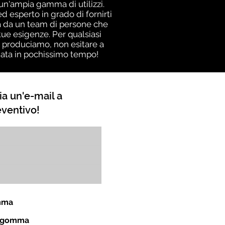
i un'ampia gamma di utilizzi.
 esperto in grado di fornirti
nza da un team di persone che
ue esigenze. Per qualsiasi
i produciamo, non esitare a
giata in pochissimo tempo!
ia un'e-mail a
eventivo!
omma
in gomma