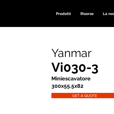
Prodotti
Risorse
La nos
Yanmar
Vi030-3
Miniescavatore
300x55.5x82
GET A QUOTE