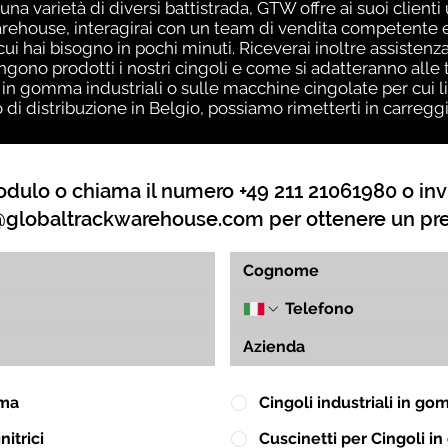
una varietà di diversi battistrada, GTW offre ai suoi client
ehouse, interagirai con un team di vendita competente ed
 cui hai bisogno in pochi minuti. Riceverai inoltre assiste
no prodotti i nostri cingoli e come si adatteranno alle t
 in gomma industriali o sulle macchine cingolate per cui l
o di distribuzione in Belgio, possiamo rimetterti in carreg
dulo o chiama il numero +49 211 21061980 o inv
globaltrackwarehouse.com
per ottenere un pr
mma
Cingoli industriali in g
itrici
Cuscinetti per Cingoli 