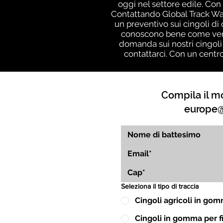
oggi nel settore edile. Con 
Contattando Global Track War
un preventivo sui cingoli di
conoscono bene come vengo
domanda sui nostri cingoli
contattarci. Con un centr
Compila il mo
europe@
Seleziona il tipo di traccia
Cingoli agricoli in go
Cingoli in gomma per fin