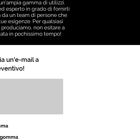
i un'ampia gamma di utilizzi.
 esperto in grado di fornirti
nza da un team di persone che
ue esigenze. Per qualsiasi
i produciamo, non esitare a
giata in pochissimo tempo!
ia un'e-mail a
eventivo!
omma
in gomma