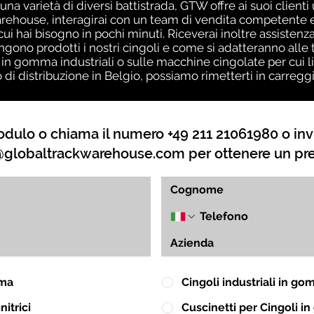
una varietà di diversi battistrada, GTW offre ai suoi client
ehouse, interagirai con un team di vendita competente ed
 cui hai bisogno in pochi minuti. Riceverai inoltre assiste
no prodotti i nostri cingoli e come si adatteranno alle t
 in gomma industriali o sulle macchine cingolate per cui l
o di distribuzione in Belgio, possiamo rimetterti in carreg
dulo o chiama il numero +49 211 21061980 o inv
globaltrackwarehouse.com
per ottenere un pr
mma
Cingoli industriali in g
itrici
Cuscinetti per Cingoli 