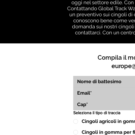
oggi nel settore edile. Con 
Contattando Global Track War
un preventivo sui cingoli di
conoscono bene come vengo
domanda sui nostri cingoli
contattarci. Con un centr
Compila il mo
europe@
Seleziona il tipo di traccia
Cingoli agricoli in go
Cingoli in gomma per fin