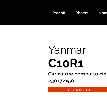
Prodotti
Risorse
La nos
Yanmar
C10R1
Caricatore compatto cin
230x72x50
GET A QUOTE