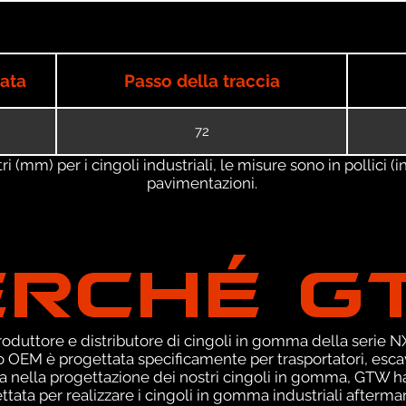
iata
Passo della traccia
72
 (mm) per i cingoli industriali, le misure sono in pollici (in
pavimentazioni.
ERCHÉ G
duttore e distributore di cingoli in gomma della serie NXT
 OEM è progettata specificamente per trasportatori, escav
za nella progettazione dei nostri cingoli in gomma, GTW h
tata per realizzare i cingoli in gomma industriali aftermark