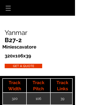
Yanmar
B27-2
Miniescavatore
320x106x39
GET A QUOTE
Track
Track
Track
Width
Pitch
Links
320
106
39