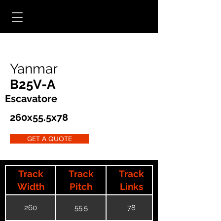
Yanmar
B25V-A
Escavatore
260x55.5x78
GET A QUOTE
Track
Track
Track
Width
Pitch
Links
260
55.5
78