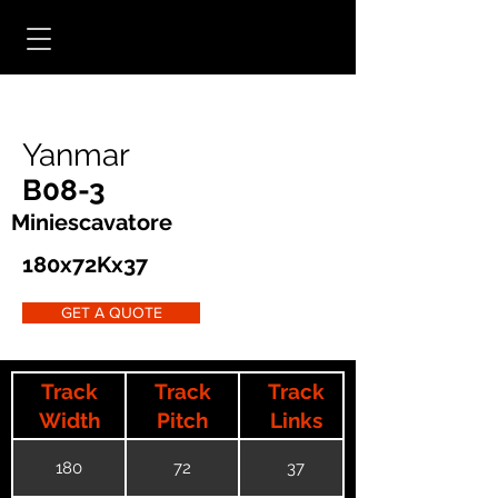
Yanmar
B08-3
Miniescavatore
180x72Kx37
GET A QUOTE
Track
Track
Track
Width
Pitch
Links
180
72
37