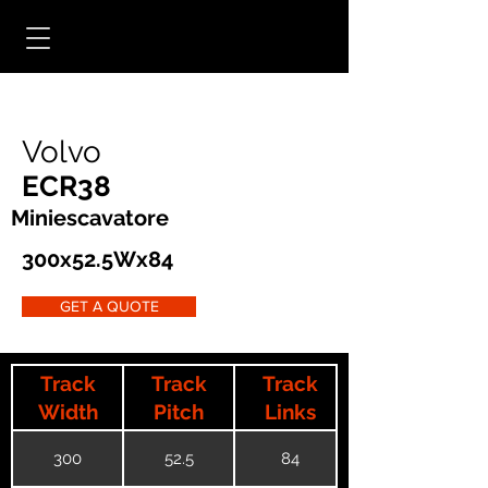
Volvo
ECR38
Miniescavatore
300x52.5Wx84
GET A QUOTE
Track
Track
Track
Width
Pitch
Links
300
52.5
84