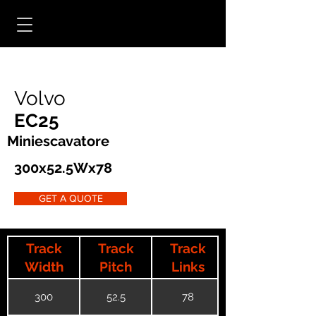
Volvo
EC25
Miniescavatore
300x52.5Wx78
GET A QUOTE
Track
Track
Track
Width
Pitch
Links
300
52.5
78