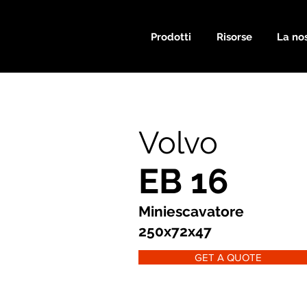
Prodotti
Risorse
La nos
Volvo
EB 16
Miniescavatore
250x72x47
GET A QUOTE