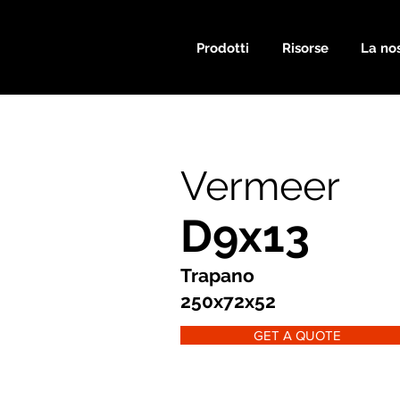
Prodotti
Risorse
La nos
Vermeer
D9x13
Trapano
250x72x52
GET A QUOTE