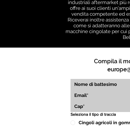
industriali aftermarket più 
offre ai suoi clienti un'a
vendita competente ed espe
Riceverai inoltre assistenz
come si adatteranno alle 
macchine cingolate per cui pr
Bel
Compila il mo
europe@
Seleziona il tipo di traccia
Cingoli agricoli in go