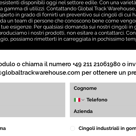
resistenti disponibili oggi nel settore edile. Con una variet
mpia gamma di utilizzi. Contattando Global Track Warehouse,
rto in grado di fornirti un preventivo sui cingoli di cui h
a da un team di persone che conoscono bene come vengono 
tue esigenze. Per qualsiasi domanda sui nostri cingoli in 
oduciamo i nostri prodotti, non esitare a contattarci. Con 
gio, possiamo rimetterti in carreggiata in pochissimo tem
dulo o chiama il numero +49 211 21061980 o inv
globaltrackwarehouse.com
per ottenere un pr
mma
Cingoli industriali in g