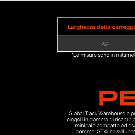
Larghezza della carregg
250
*Le misure sono in millimetri
P
Global Track Warehouse è pro
cingoli in gomma di ricambio
minipale compatte ed escav
gomma, GTW ha sviluppato