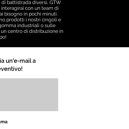
à di battistrada diversi, GTW
 interagirai con un team di
ai bisogno in pochi minuti.
prodotti i nostri cingoli e
gomma industriali o sulle
un centro di distribuzione in
po!
ia un'e-mail a
eventivo!
omma