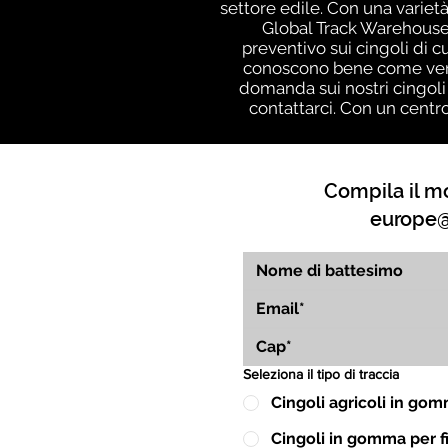
settore edile. Con una varietà
Global Track Warehouse,
preventivo sui cingoli di c
conoscono bene come vengo
domanda sui nostri cingoli
contattarci. Con un centr
Compila il mo
europe@
Seleziona il tipo di traccia
Cingoli agricoli in go
Cingoli in gomma per fin