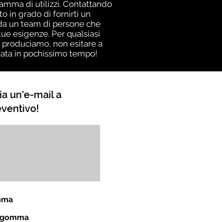
gamma di utilizzi. Contattando
 in grado di fornirti un
a da un team di persone che
ue esigenze. Per qualsiasi
i produciamo, non esitare a
giata in pochissimo tempo!
ia un'e-mail a
eventivo!
omma
in gomma