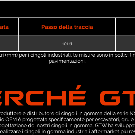
iata
Passo della traccia
101.6
 (mm) per i cingoli industriali, le misure sono in pollici (in
pavimentazioni.
ERCHÉ G
duttore e distributore di cingoli in gomma della serie NXT
o OEM è progettata specificamente per escavatori, gru e C
rogettazione dei nostri cingoli in gomma, GTW ha svilupp
ealizzare i cingoli in gomma industriali aftermarket più res