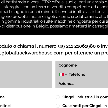
 di battistrada diversi, GTW offre ai suoi clienti un'ampia 
 interagirai con un team di vendita competente ed esperto
ui hai bisogno in pochi minuti. Riceverai inoltre assistenz
no prodotti i nostri cingoli e come si adatteranno alle t
 in gomma industriali o sulle macchine cingolate per cui l
o di distribuzione in Belgio, possiamo rimetterti in carreg
dulo o chiama il numero +49 211 21061980 o inv
globaltrackwarehouse.com
per ottenere un pr
mma
Cingoli industriali in g
itrici
Cuscinetti per Cingoli 