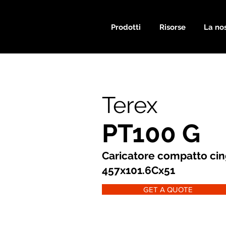
Prodotti
Risorse
La nos
Terex
PT100 G
Caricatore compatto cin
457x101.6Cx51
GET A QUOTE