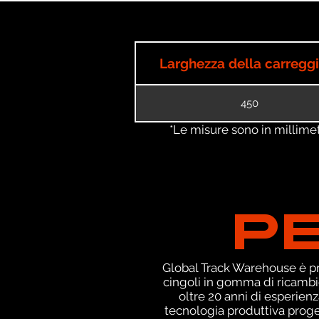
Larghezza della carregg
450
*Le misure sono in millimetri
P
Global Track Warehouse è pro
cingoli in gomma di ricambi
oltre 20 anni di esperien
tecnologia produttiva proget