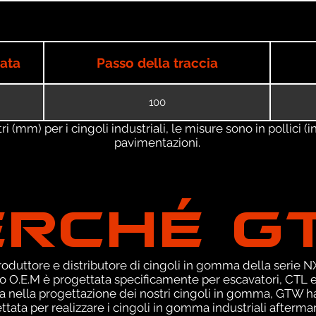
iata
Passo della traccia
100
 (mm) per i cingoli industriali, le misure sono in pollici (in
pavimentazioni.
ERCHÉ G
duttore e distributore di cingoli in gomma della serie NXT
o O.E.M è progettata specificamente per escavatori, CTL e
za nella progettazione dei nostri cingoli in gomma, GTW h
tata per realizzare i cingoli in gomma industriali aftermark