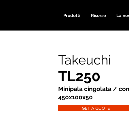
Prodotti
Risorse
La nos
Takeuchi
TL250
Minipala cingolata / co
450x100x50
GET A QUOTE