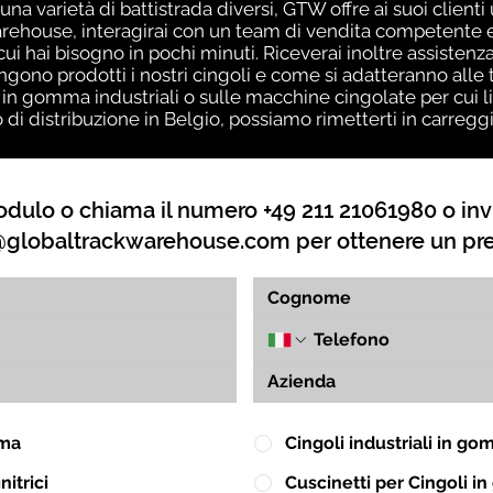
una varietà di battistrada diversi, GTW offre ai suoi client
ehouse, interagirai con un team di vendita competente ed
 cui hai bisogno in pochi minuti. Riceverai inoltre assiste
no prodotti i nostri cingoli e come si adatteranno alle t
 in gomma industriali o sulle macchine cingolate per cui l
o di distribuzione in Belgio, possiamo rimetterti in carreg
dulo o chiama il numero +49 211 21061980 o inv
globaltrackwarehouse.com
per ottenere un pr
mma
Cingoli industriali in g
itrici
Cuscinetti per Cingoli 