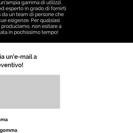
i un'ampia gamma di utilizzi.
 esperto in grado di fornirti
nza da un team di persone che
ue esigenze. Per qualsiasi
i produciamo, non esitare a
giata in pochissimo tempo!
ia un'e-mail a
eventivo!
omma
in gomma