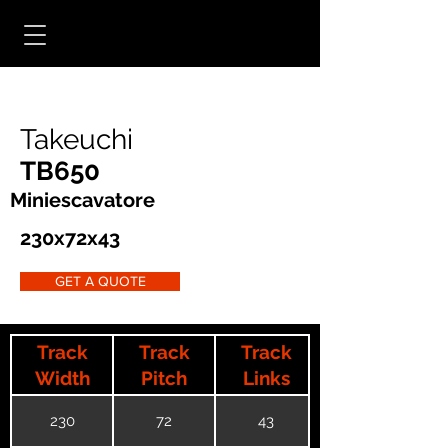
Takeuchi
TB650
Miniescavatore
230x72x43
GET A QUOTE
Track
Track
Track
Width
Pitch
Links
230
72
43