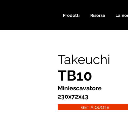
Prodotti
Risorse
La nos
Takeuchi
TB10
Miniescavatore
230x72x43
GET A QUOTE