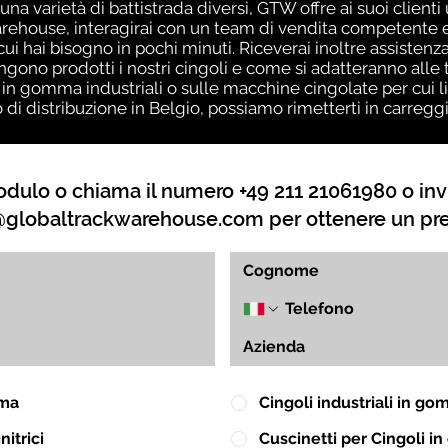
una varietà di battistrada diversi, GTW offre ai suoi client
ehouse, interagirai con un team di vendita competente ed
 cui hai bisogno in pochi minuti. Riceverai inoltre assiste
no prodotti i nostri cingoli e come si adatteranno alle t
 in gomma industriali o sulle macchine cingolate per cui l
o di distribuzione in Belgio, possiamo rimetterti in carreg
dulo o chiama il numero +49 211 21061980 o inv
globaltrackwarehouse.com
per ottenere un pr
mma
Cingoli industriali in g
itrici
Cuscinetti per Cingoli 