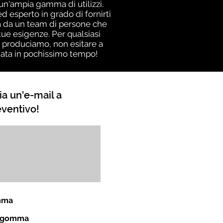
i un'ampia gamma di utilizzi.
 esperto in grado di fornirti
nza da un team di persone che
ue esigenze. Per qualsiasi
i produciamo, non esitare a
giata in pochissimo tempo!
ia un'e-mail a
eventivo!
omma
in gomma