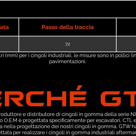
iata
Passo della traccia
72
 (mm) per i cingoli industriali, le misure sono in pollici (in
pavimentazioni.
ERCHÉ G
duttore e distributore di cingoli in gomma della serie NXT
o O.E.M è progettata specificamente per escavatori, CTL e
za nella progettazione dei nostri cingoli in gomma, GTW h
tata per realizzare i cingoli in gomma industriali aftermark