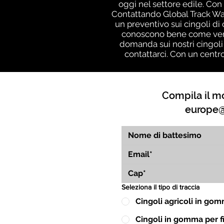
oggi nel settore edile. Con 
Contattando Global Track War
un preventivo sui cingoli di
conoscono bene come vengo
domanda sui nostri cingoli
contattarci. Con un centr
Compila il mo
europe@
Seleziona il tipo di traccia
Cingoli agricoli in go
Cingoli in gomma per fin