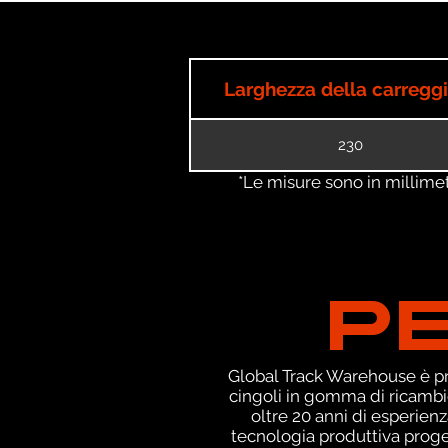
Larghezza della carregg
230
*Le misure sono in millimetri
P
Global Track Warehouse è pro
cingoli in gomma di ricambi
oltre 20 anni di esperien
tecnologia produttiva proget