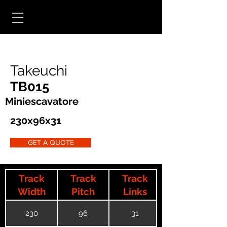
Takeuchi
TB015
Miniescavatore
230x96x31
GET A QUOTE
Track
Track
Track
Width
Pitch
Links
230
96
31