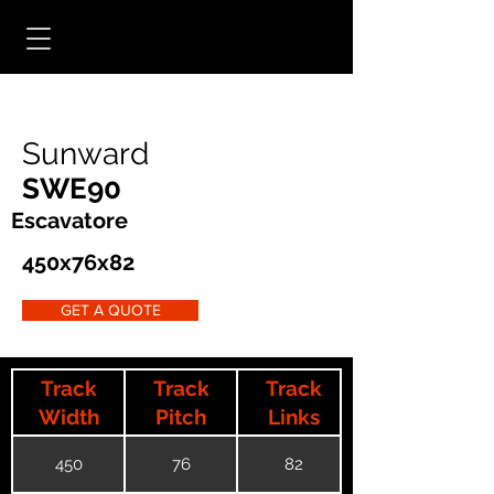
Sunward
SWE90
Escavatore
450x76x82
GET A QUOTE
Track
Track
Track
Width
Pitch
Links
450
76
82