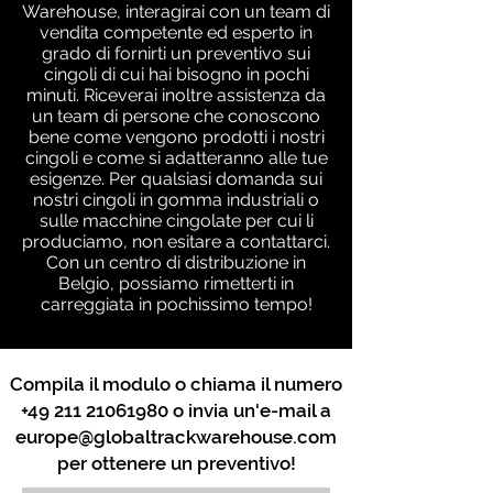
Warehouse, interagirai con un team di
vendita competente ed esperto in
grado di fornirti un preventivo sui
cingoli di cui hai bisogno in pochi
minuti. Riceverai inoltre assistenza da
un team di persone che conoscono
bene come vengono prodotti i nostri
cingoli e come si adatteranno alle tue
esigenze. Per qualsiasi domanda sui
nostri cingoli in gomma industriali o
sulle macchine cingolate per cui li
produciamo, non esitare a contattarci.
Con un centro di distribuzione in
Belgio, possiamo rimetterti in
carreggiata in pochissimo tempo!
Compila il modulo o chiama il numero
+49 211 21061980
o invia un'e-mail a
europe@globaltrackwarehouse.com
per ottenere un preventivo!