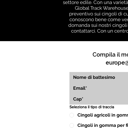
settore edile. Con una varietà
Global Track Warehouse,
preventivo sui cingoli di c
conoscono bene come vengo
domanda sui nostri cingoli
contattarci. Con un centr
Compila il mo
europe@
Seleziona il tipo di traccia
Cingoli agricoli in go
Cingoli in gomma per fin