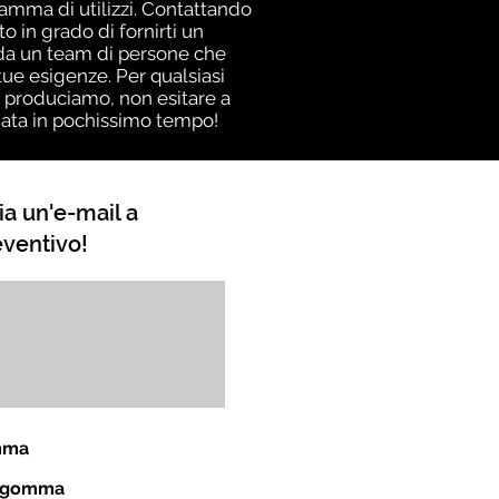
gamma di utilizzi. Contattando
 in grado di fornirti un
a da un team di persone che
ue esigenze. Per qualsiasi
i produciamo, non esitare a
giata in pochissimo tempo!
ia un'e-mail a
eventivo!
omma
in gomma