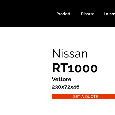
Prodotti
Risorse
La nos
Nissan
RT1000
Vettore
230x72x46
GET A QUOTE