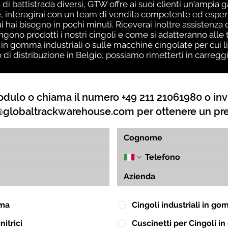
 di battistrada diversi, GTW offre ai suoi clienti un'ampia 
 interagirai con un team di vendita competente ed esperto
ui hai bisogno in pochi minuti. Riceverai inoltre assistenz
no prodotti i nostri cingoli e come si adatteranno alle t
 in gomma industriali o sulle macchine cingolate per cui l
o di distribuzione in Belgio, possiamo rimetterti in carreg
dulo o chiama il numero +49 211 21061980 o inv
globaltrackwarehouse.com
per ottenere un pr
mma
Cingoli industriali in g
itrici
Cuscinetti per Cingoli 