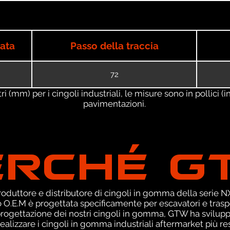
iata
Passo della traccia
72
 (mm) per i cingoli industriali, le misure sono in pollici (in
pavimentazioni.
ERCHÉ G
duttore e distributore di cingoli in gomma della serie NXT
O.E.M è progettata specificamente per escavatori e traspor
 progettazione dei nostri cingoli in gomma, GTW ha svilup
ealizzare i cingoli in gomma industriali aftermarket più res