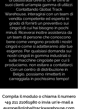
di battistrada diversi, GTW offre ai
suoi clienti un'ampia gamma di utilizzi.
Contattando Global Track
Warehouse, interagirai con un team di
vendita competente ed esperto in
grado di fornirti un preventivo sui
cingoli di cui hai bisogno in pochi
minuti. Riceverai inoltre assistenza da
un team di persone che conoscono
bene come vengono prodotti i nostri
cingoli e come si adatteranno alle tue
esigenze. Per qualsiasi domanda sui
nostri cingoli in gomma industriali o
sulle macchine cingolate per cui li
produciamo, non esitare a contattarci.
Con un centro di distribuzione in
Belgio, possiamo rimetterti in
carreggiata in pochissimo tempo!
Compila il modulo o chiama il numero
+49 211 21061980
o invia un'e-mail a
europe@globaltrackwarehouse.com