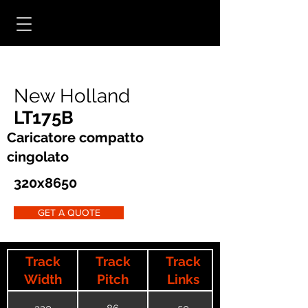
New Holland
LT175B
Caricatore compatto
cingolato
320x8650
GET A QUOTE
Track
Track
Track
Width
Pitch
Links