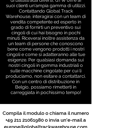
di battistrada diversi, GTW offre ai
suoi clienti un'ampia gamma di utilizzi.
Contattando Global Track
Warehouse, interagirai con un team di
vendita competente ed esperto in
grado di fornirti un preventivo sui
cingoli di cui hai bisogno in pochi
minuti. Riceverai inoltre assistenza da
un team di persone che conoscono
bene come vengono prodotti i nostri
cingoli e come si adatteranno alle tue
esigenze. Per qualsiasi domanda sui
nostri cingoli in gomma industriali o
sulle macchine cingolate per cui li
produciamo, non esitare a contattarci.
Con un centro di distribuzione in
Belgio, possiamo rimetterti in
carreggiata in pochissimo tempo!
Compila il modulo o chiama il numero
+49 211 21061980
o invia un'e-mail a
europe@globaltrackwarehouse.com