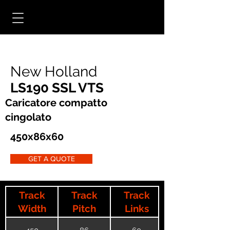
New Holland
LS190 SSL VTS
Caricatore compatto
cingolato
450x86x60
GET A QUOTE
Track
Track
Track
Width
Pitch
Links