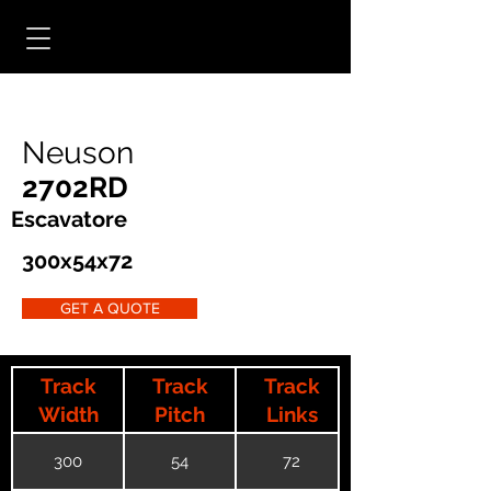
Neuson
2702RD
Escavatore
300x54x72
GET A QUOTE
Track
Track
Track
Width
Pitch
Links
300
54
72