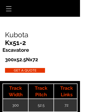
Kubota
Kx51-2
Escavatore
300x52.5Nx72
GET A QUOTE
Track
Track
Track
Width
Pitch
Links
300
52.5
72