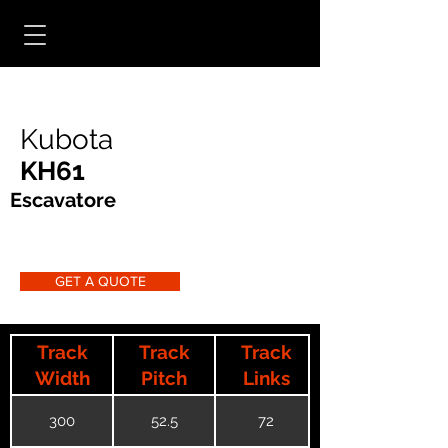
Kubota
KH61
Escavatore
GET A QUOTE
Track
Track
Track
Width
Pitch
Links
300
52.5
72