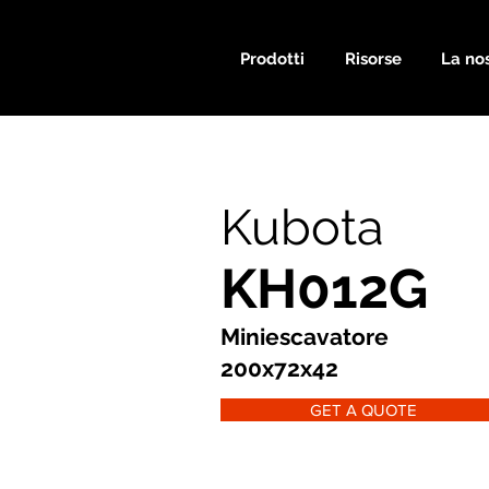
Prodotti
Risorse
La nos
Kubota
KH012G
Miniescavatore
200x72x42
GET A QUOTE