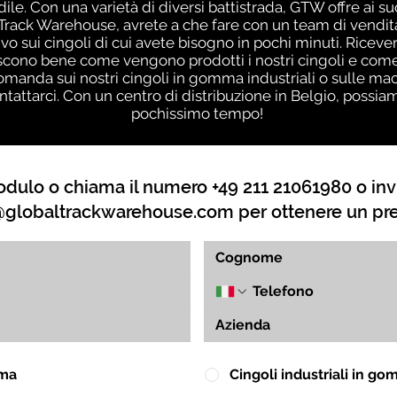
edile. Con una varietà di diversi battistrada, GTW offre ai 
l Track Warehouse, avrete a che fare con un team di vendi
ivo sui cingoli di cui avete bisogno in pochi minuti. Riceve
cono bene come vengono prodotti i nostri cingoli e come 
omanda sui nostri cingoli in gomma industriali o sulle mac
attarci. Con un centro di distribuzione in Belgio, possiamo 
pochissimo tempo!
dulo o chiama il numero +49 211 21061980 o inv
globaltrackwarehouse.com
per ottenere un pr
mma
Cingoli industriali in g