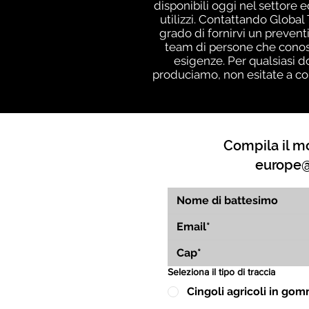
disponibili oggi nel settore 
utilizzi. Contattando Globa
grado di fornirvi un prevent
team di persone che conos
esigenze. Per qualsiasi d
produciamo, non esitate a cont
Compila il mo
europe@
Seleziona il tipo di traccia
Cingoli agricoli in go