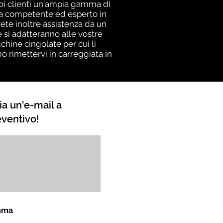
suoi clienti un'ampia gamma di
ta competente ed esperto in
rete inoltre assistenza da un
si adatteranno alle vostre
chine cingolate per cui li
rimettervi in ​​carreggiata in
ia un'e-mail a
eventivo!
omma