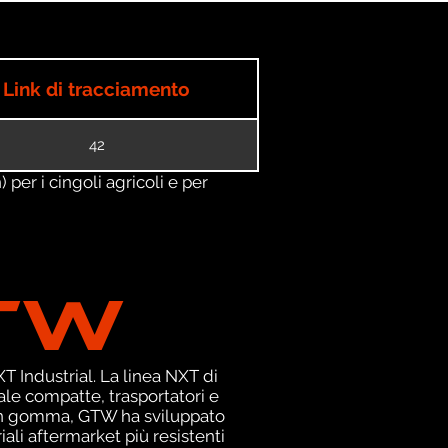
Link di tracciamento
42
) per i cingoli agricoli e per
TW
 Industrial. La linea NXT di
le compatte, trasportatori e
i in gomma, GTW ha sviluppato
ali aftermarket più resistenti