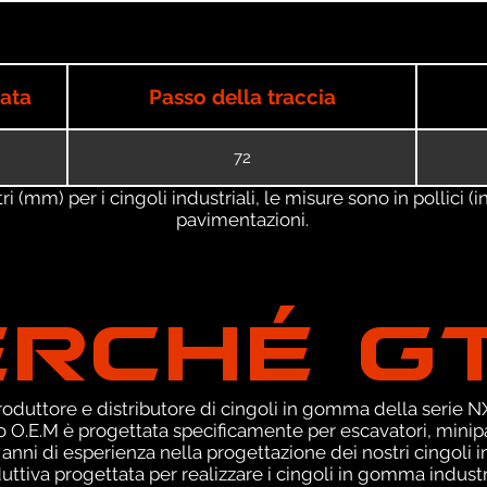
iata
Passo della traccia
72
 (mm) per i cingoli industriali, le misure sono in pollici (in
pavimentazioni.
ERCHÉ G
duttore e distributore di cingoli in gomma della serie NXT
 O.E.M è progettata specificamente per escavatori, minipa
 anni di esperienza nella progettazione dei nostri cingol
ttiva progettata per realizzare i cingoli in gomma industri