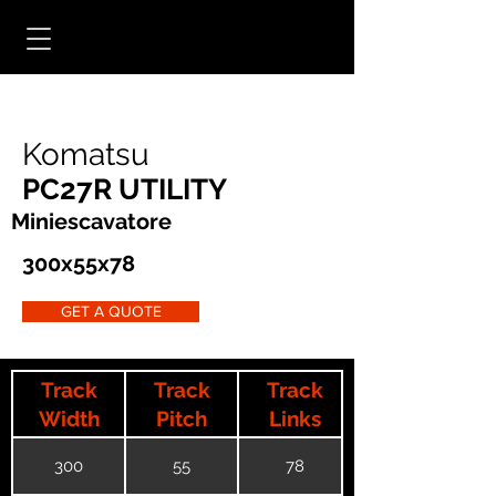
Komatsu
PC27R UTILITY
Miniescavatore
300x55x78
GET A QUOTE
Track
Track
Track
Width
Pitch
Links
300
55
78