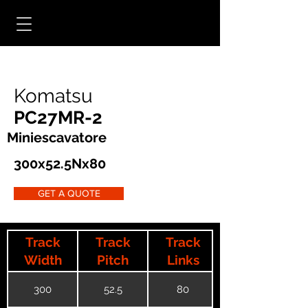
Komatsu
PC27MR-2
Miniescavatore
300x52.5Nx80
GET A QUOTE
Track
Track
Track
Width
Pitch
Links
300
52.5
80