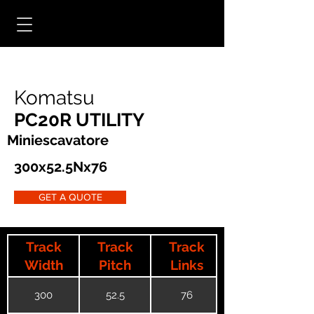
Komatsu
PC20R UTILITY
Miniescavatore
300x52.5Nx76
GET A QUOTE
Track
Track
Track
Width
Pitch
Links
300
52.5
76