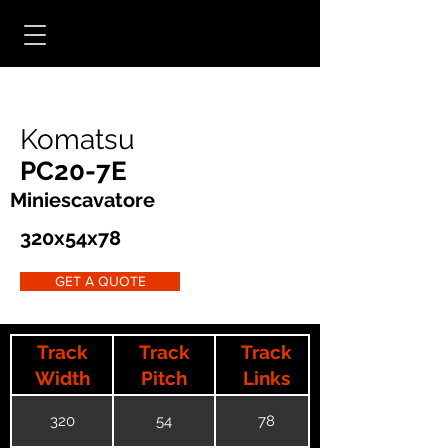
Komatsu
PC20-7E
Miniescavatore
320x54x78
GET A QUOTE
Track
Track
Track
Width
Pitch
Links
320
54
78