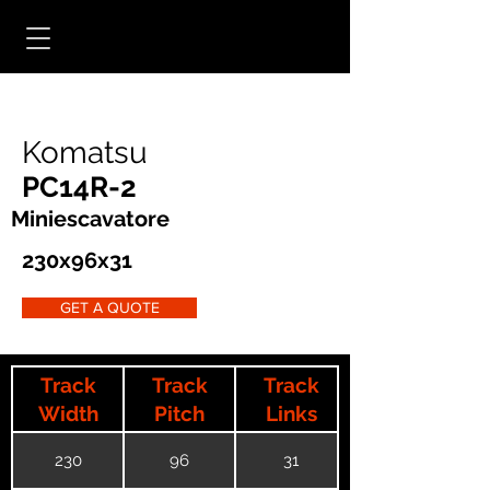
Komatsu
PC14R-2
Miniescavatore
230x96x31
GET A QUOTE
Track
Track
Track
Width
Pitch
Links
230
96
31