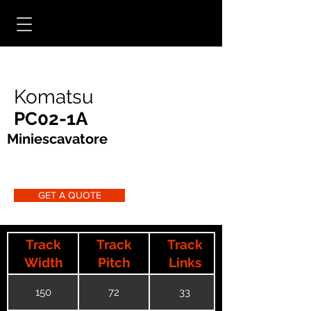
Komatsu
PC02-1A
Miniescavatore
GET A QUOTE
Track
Track
Track
Width
Pitch
Links
150
72
33