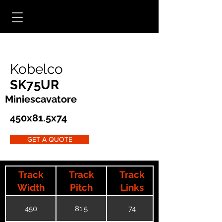
Kobelco
SK75UR
Miniescavatore
450x81.5x74
GET A QUOTE
Track
Track
Track
Width
Pitch
Links
450
81.5
74