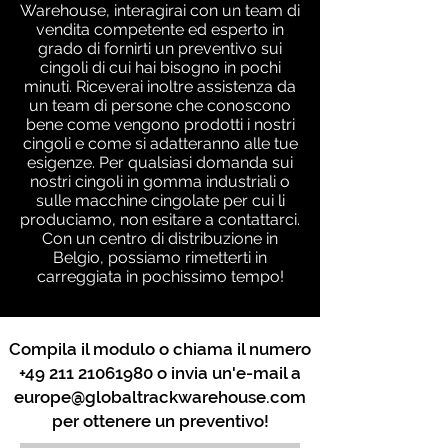
Warehouse, interagirai con un team di
vendita competente ed esperto in
grado di fornirti un preventivo sui
cingoli di cui hai bisogno in pochi
minuti. Riceverai inoltre assistenza da
un team di persone che conoscono
bene come vengono prodotti i nostri
cingoli e come si adatteranno alle tue
esigenze. Per qualsiasi domanda sui
nostri cingoli in gomma industriali o
sulle macchine cingolate per cui li
produciamo, non esitare a contattarci.
Con un centro di distribuzione in
Belgio, possiamo rimetterti in
carreggiata in pochissimo tempo!
Compila il modulo o chiama il numero
+49 211 21061980
o invia un'e-mail a
europe@globaltrackwarehouse.com
per ottenere un preventivo!