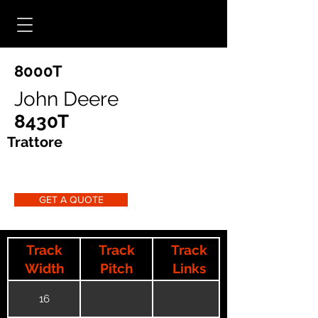
8000T
John Deere
8430T
Trattore
GET A QUOTE
Track
Track
Track
Width
Pitch
Links
16