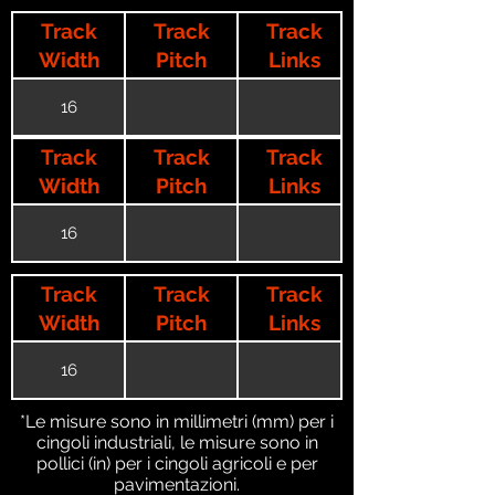
Track
Track
Track
Width
Pitch
Links
16
Track
Track
Track
Width
Pitch
Links
16
Track
Track
Track
Width
Pitch
Links
16
*Le misure sono in millimetri (mm) per i
cingoli industriali, le misure sono in
pollici (in) per i cingoli agricoli e per
pavimentazioni.