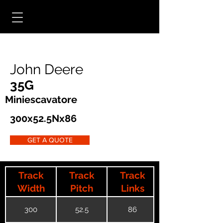
John Deere
35G
Miniescavatore
300x52.5Nx86
GET A QUOTE
Track
Track
Track
Width
Pitch
Links
300
52.5
86