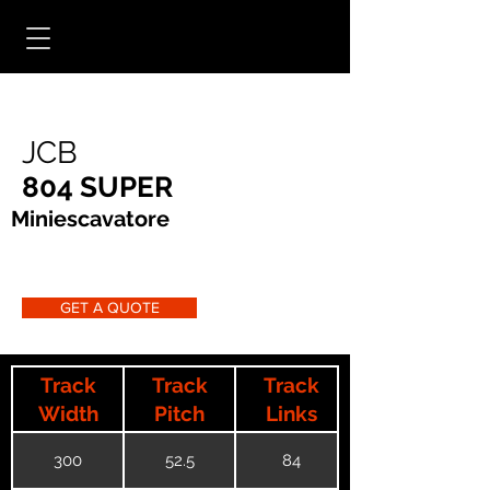
JCB
804 SUPER
Miniescavatore
GET A QUOTE
Track
Track
Track
Width
Pitch
Links
300
52.5
84