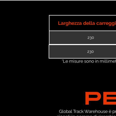
Larghezza della carregg
230
230
*Le misure sono in millimetri
P
Global Track Warehouse è pro