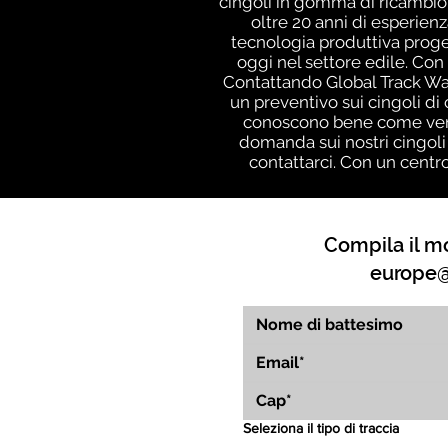
cingoli in gomma di ricambio 
oltre 20 anni di esperien
tecnologia produttiva proget
oggi nel settore edile. Con 
Contattando Global Track War
un preventivo sui cingoli di
conoscono bene come vengo
domanda sui nostri cingoli
contattarci. Con un centr
Compila il mo
europe@
Seleziona il tipo di traccia