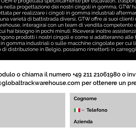
OEM è progettata specificamente per escavatori, trasporta
za nella progettazione dei nostri cingoli in gomma, GTW h
tata per realizzare i cingoli in gomma industriali aftermark
una varietà di battistrada diversi, GTW offre ai suoi client
ehouse, interagirai con un team di vendita competente ed
 cui hai bisogno in pochi minuti. Riceverai inoltre assiste
no prodotti i nostri cingoli e come si adatteranno alle t
 in gomma industriali o sulle macchine cingolate per cui l
o di distribuzione in Belgio, possiamo rimetterti in carreg
dulo o chiama il numero +49 211 21061980 o inv
globaltrackwarehouse.com
per ottenere un pr