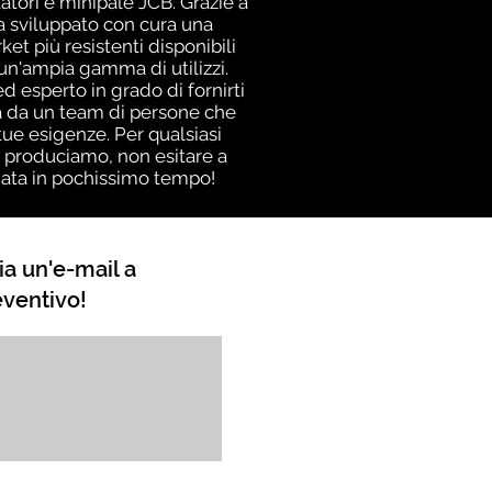
tori e minipale JCB. Grazie a
a sviluppato con cura una
et più resistenti disponibili
i un'ampia gamma di utilizzi.
 esperto in grado di fornirti
nza da un team di persone che
ue esigenze. Per qualsiasi
i produciamo, non esitare a
giata in pochissimo tempo!
ia un'e-mail a
eventivo!