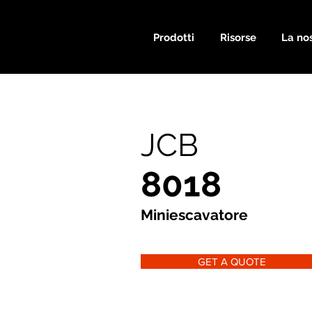
Prodotti
Risorse
La nos
JCB
8018
Miniescavatore
GET A QUOTE