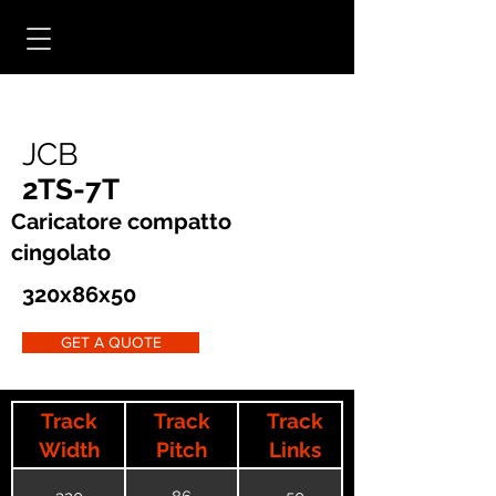
JCB
2TS-7T
Caricatore compatto
cingolato
320x86x50
GET A QUOTE
Track
Track
Track
Width
Pitch
Links