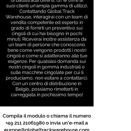
di battistrada diversi, GTW offre ai
suoi clienti un'ampia gamma di utilizzi.
Contattando Global Track
Warehouse, interagirai con un team di
vendita competente ed esperto in
grado di fornirti un preventivo sui
cingoli di cui hai bisogno in pochi
minuti. Riceverai inoltre assistenza da
un team di persone che conoscono
bene come vengono prodotti i nostri
cingoli e come si adatteranno alle tue
esigenze. Per qualsiasi domanda sui
nostri cingoli in gomma industriali o
sulle macchine cingolate per cui li
produciamo, non esitare a contattarci.
Con un centro di distribuzione in
Belgio, possiamo rimetterti in
carreggiata in pochissimo tempo!
Compila il modulo o chiama il numero
+49 211 21061980
o invia un'e-mail a
europe@globaltrackwarehouse.com