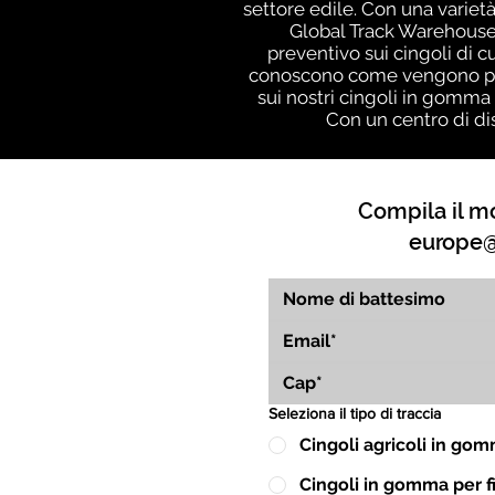
settore edile. Con una varietà
Global Track Warehouse,
preventivo sui cingoli di c
conoscono come vengono prod
sui nostri cingoli in gomma 
Con un centro di di
Compila il mo
europe@
Seleziona il tipo di traccia
Cingoli agricoli in go
Cingoli in gomma per fin