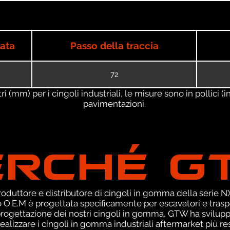
iata
Passo della traccia
72
 (mm) per i cingoli industriali, le misure sono in pollici (in
pavimentazioni.
ERCHÉ G
duttore e distributore di cingoli in gomma della serie NXT
 O.E.M è progettata specificamente per escavatori e traspo
 progettazione dei nostri cingoli in gomma, GTW ha svilup
ealizzare i cingoli in gomma industriali aftermarket più res