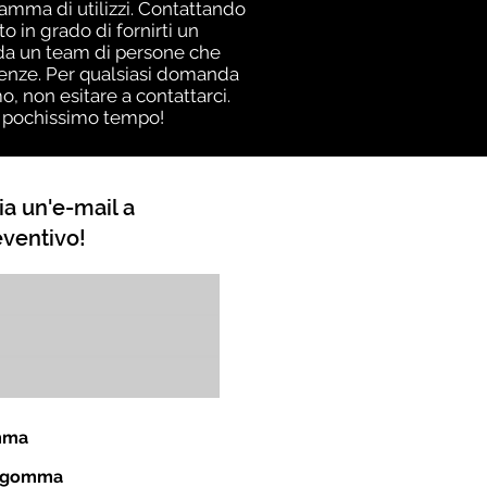
gamma di utilizzi. Contattando
 in grado di fornirti un
a da un team di persone che
genze. Per qualsiasi domanda
o, non esitare a contattarci.
in pochissimo tempo!
ia un'e-mail a
eventivo!
omma
in gomma