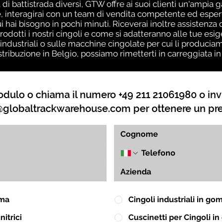
 di battistrada diversi, GTW offre ai suoi clienti un'ampia 
 interagirai con un team di vendita competente ed esperto
ui hai bisogno in pochi minuti. Riceverai inoltre assistenz
otti i nostri cingoli e come si adatteranno alle tue esi
industriali o sulle macchine cingolate per cui li produciam
stribuzione in Belgio, possiamo rimetterti in carreggiata 
dulo o chiama il numero +49 211 21061980 o inv
globaltrackwarehouse.com
per ottenere un pr
mma
Cingoli industriali in g
itrici
Cuscinetti per Cingoli 