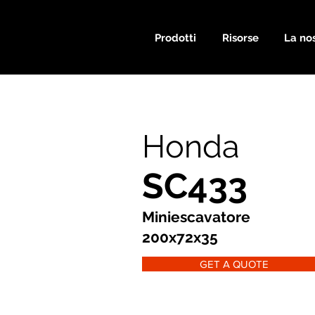
Prodotti
Risorse
La nos
Honda
SC433
Miniescavatore
200x72x35
GET A QUOTE