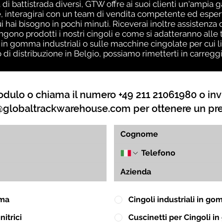
 di battistrada diversi, GTW offre ai suoi clienti un'ampia 
 interagirai con un team di vendita competente ed esperto
ui hai bisogno in pochi minuti. Riceverai inoltre assistenz
no prodotti i nostri cingoli e come si adatteranno alle t
 in gomma industriali o sulle macchine cingolate per cui l
o di distribuzione in Belgio, possiamo rimetterti in carreg
dulo o chiama il numero +49 211 21061980 o inv
globaltrackwarehouse.com
per ottenere un pr
mma
Cingoli industriali in g
itrici
Cuscinetti per Cingoli 