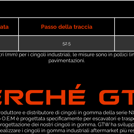
iata
Passo della traccia
52.5
 (mm) per i cingoli industriali, le misure sono in pollici (in
pavimentazioni.
ERCHÉ G
duttore e distributore di cingoli in gomma della serie NXT
O.E.M è progettata specificamente per escavatori e traspor
 progettazione dei nostri cingoli in gomma, GTW ha svilup
ealizzare i cingoli in gomma industriali aftermarket più res