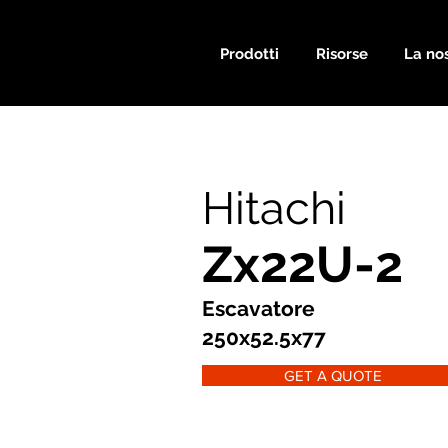
Prodotti
Risorse
La nos
Hitachi
Zx22U-2
Escavatore
250x52.5x77
GET A QUOTE