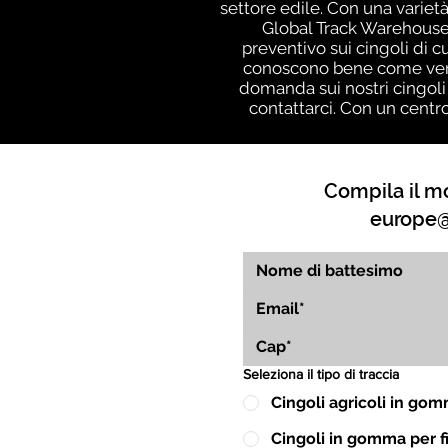
settore edile. Con una varietà
Global Track Warehouse,
preventivo sui cingoli di c
conoscono bene come vengo
domanda sui nostri cingoli
contattarci. Con un centr
Compila il mo
europe@
Seleziona il tipo di traccia
Cingoli agricoli in go
Cingoli in gomma per fin