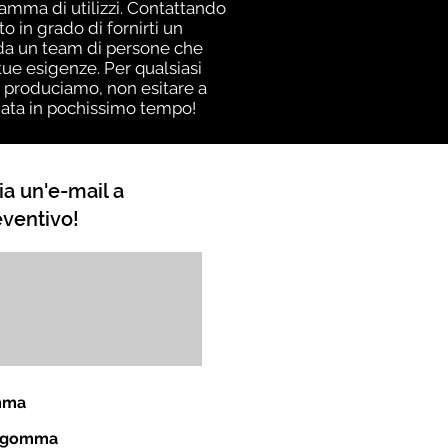
gamma di utilizzi. Contattando
 in grado di fornirti un
a da un team di persone che
ue esigenze. Per qualsiasi
i produciamo, non esitare a
giata in pochissimo tempo!
ia un'e-mail a
eventivo!
omma
in gomma