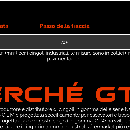
iata
Passo della traccia
72.5
 (mm) per i cingoli industriali, le misure sono in pollici (in
pavimentazioni.
ERCHÉ G
duttore e distributore di cingoli in gomma della serie NXT
O.E.M è progettata specificamente per escavatori e traspor
 progettazione dei nostri cingoli in gomma, GTW ha svilup
ealizzare i cingoli in gomma industriali aftermarket più res