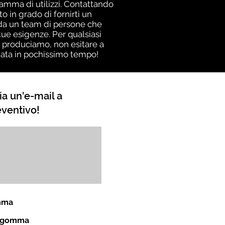
gamma di utilizzi. Contattando
 in grado di fornirti un
a da un team di persone che
ue esigenze. Per qualsiasi
i produciamo, non esitare a
giata in pochissimo tempo!
ia un'e-mail a
eventivo!
omma
in gomma