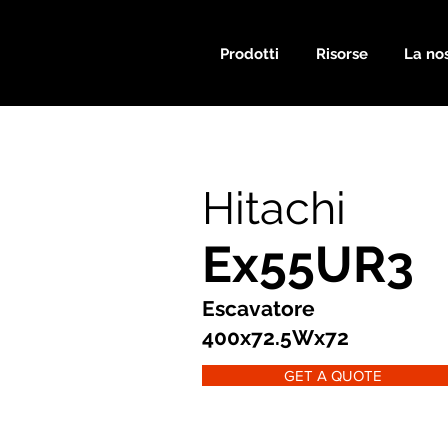
Prodotti
Risorse
La nos
Hitachi
Ex55UR3
Escavatore
400x72.5Wx72
GET A QUOTE