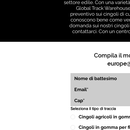
settore edile. Con una varietà
Global Track Warehouse,
preventivo sui cingoli di c
conoscono bene come vengo
domanda sui nostri cingoli
contattarci. Con un centr
Compila il mo
europe@
Seleziona il tipo di traccia
Cingoli agricoli in go
Cingoli in gomma per fin