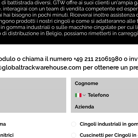
 di battistrada diversi, GTW offre ai suoi clienti un'ampia 
 interagirai con un team di vendita competente ed esperto
ui hai bisogno in pochi minuti. Riceverai inoltre assistenz
no prodotti i nostri cingoli e come si adatteranno alle t
 in gomma industriali o sulle macchine cingolate per cui l
o di distribuzione in Belgio, possiamo rimetterti in carreg
dulo o chiama il numero +49 211 21061980 o inv
globaltrackwarehouse.com
per ottenere un pr
mma
Cingoli industriali in g
itrici
Cuscinetti per Cingoli 