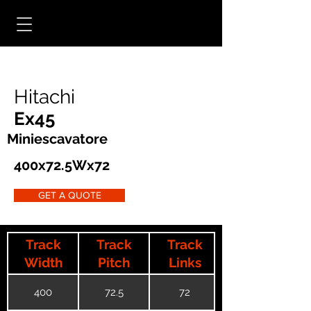
Hitachi
Ex45
Miniescavatore
400x72.5Wx72
GET A QUOTE
Track
Track
Track
Width
Pitch
Links
400
72.5
72