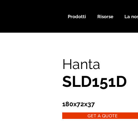
Prodotti
Risorse
La nos
Hanta
SLD151D
180x72x37
GET A QUOTE