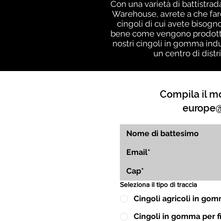
Con una varietà di battistrad
Warehouse, avrete a che far
cingoli di cui avete bisogn
bene come vengono prodotti i
nostri cingoli in gomma indu
un centro di distr
Compila il mo
europe@
Seleziona il tipo di traccia
Cingoli agricoli in go
Cingoli in gomma per fin