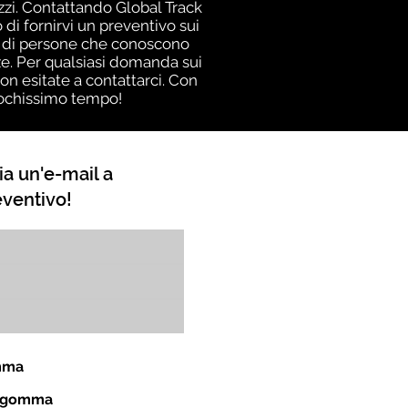
izzi. Contattando Global Track
i fornirvi un preventivo sui
am di persone che conoscono
e. Per qualsiasi domanda sui
on esitate a contattarci. Con
 pochissimo tempo!
ia un'e-mail a
eventivo!
omma
in gomma