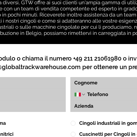
a diversi, GTW offre ai suoi clienti un'ampia gamma di util
e con un team di vendita competente ed esperto in grado d
o in pochi minuti. Riceverete inoltre assistenza da un te
 nostri cingoli e come si adatteranno alle vostre esigenz
striali o sulle macchine cingolate per cui li produciamo, n
ibuzione in Belgio, possiamo rimettervi in ​​carreggiata in
dulo o chiama il numero +49 211 21061980 o inv
globaltrackwarehouse.com
per ottenere un pr
mma
Cingoli industriali in g
itrici
Cuscinetti per Cingoli 