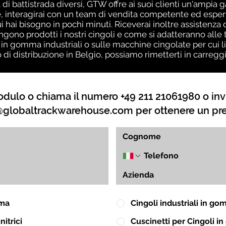
 di battistrada diversi, GTW offre ai suoi clienti un'ampia 
 interagirai con un team di vendita competente ed esperto
ui hai bisogno in pochi minuti. Riceverai inoltre assistenz
no prodotti i nostri cingoli e come si adatteranno alle t
 in gomma industriali o sulle macchine cingolate per cui l
o di distribuzione in Belgio, possiamo rimetterti in carreg
dulo o chiama il numero +49 211 21061980 o inv
globaltrackwarehouse.com
per ottenere un pr
mma
Cingoli industriali in g
itrici
Cuscinetti per Cingoli 