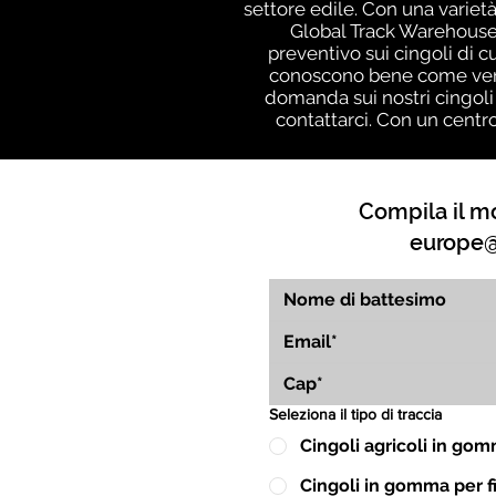
settore edile. Con una varietà
Global Track Warehouse,
preventivo sui cingoli di c
conoscono bene come vengo
domanda sui nostri cingoli
contattarci. Con un centr
Compila il mo
europe@
Seleziona il tipo di traccia
Cingoli agricoli in go
Cingoli in gomma per fin