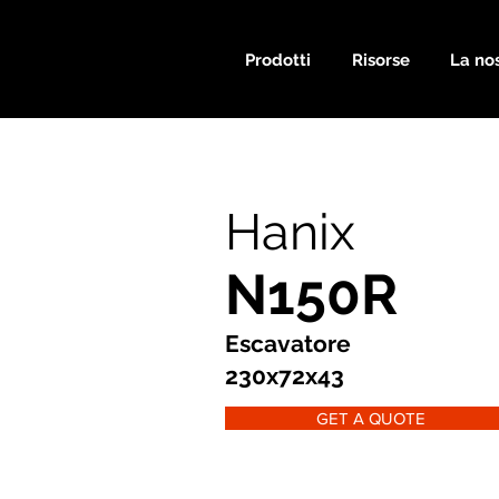
Prodotti
Risorse
La nos
Hanix
N150R
Escavatore
230x72x43
GET A QUOTE