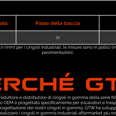
iata
Passo della traccia
72
 (mm) per i cingoli industriali, le misure sono in pollici (in
pavimentazioni.
ERCHÉ G
duttore e distributore di cingoli in gomma della serie NXT
o OEM è progettata specificamente per escavatori e traspor
 progettazione dei nostri cingoli in gomma, GTW ha svilup
ealizzare i cingoli in gomma industriali aftermarket più res