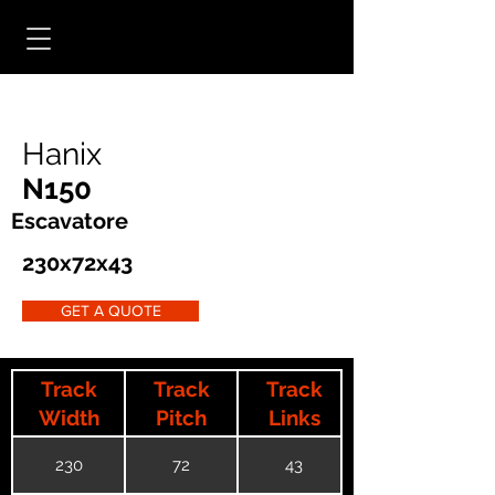
Hanix
N150
Escavatore
230x72x43
GET A QUOTE
Track
Track
Track
Width
Pitch
Links
230
72
43