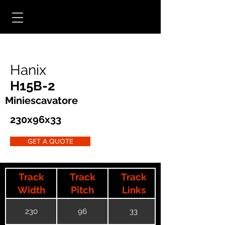
Hanix
H15B-2
Miniescavatore
230x96x33
GET A QUOTE
Track
Track
Track
Width
Pitch
Links
230
96
33