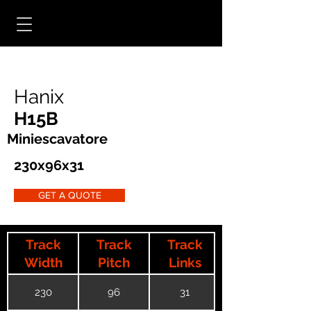
Hanix
H15B
Miniescavatore
230x96x31
GET A QUOTE
Track
Track
Track
Width
Pitch
Links
230
96
31