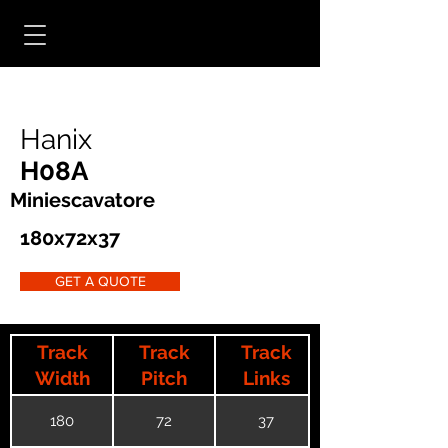
Hanix
H08A
Miniescavatore
180x72x37
GET A QUOTE
Track
Track
Track
Width
Pitch
Links
180
72
37