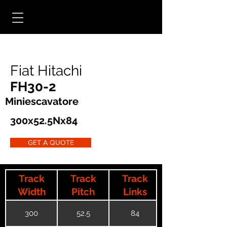
Fiat Hitachi
FH30-2
Miniescavatore
300x52.5Nx84
GET A QUOTE
Track
Track
Track
Width
Pitch
Links
300
52.5
84