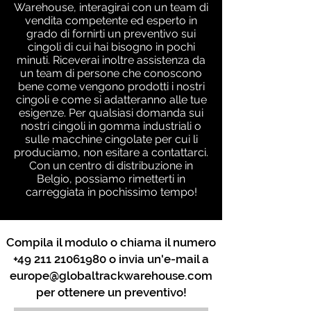
Warehouse, interagirai con un team di
vendita competente ed esperto in
grado di fornirti un preventivo sui
cingoli di cui hai bisogno in pochi
minuti. Riceverai inoltre assistenza da
un team di persone che conoscono
bene come vengono prodotti i nostri
cingoli e come si adatteranno alle tue
esigenze. Per qualsiasi domanda sui
nostri cingoli in gomma industriali o
sulle macchine cingolate per cui li
produciamo, non esitare a contattarci.
Con un centro di distribuzione in
Belgio, possiamo rimetterti in
carreggiata in pochissimo tempo!
Compila il modulo o chiama il numero
+49 211 21061980
o invia un'e-mail a
europe@globaltrackwarehouse.com
per ottenere un preventivo!