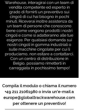
Warehouse, interagirai con un team di
vendita competente ed esperto in
grado di fornirti un preventivo sui
cingoli di cui hai bisogno in pochi
minuti. Riceverai inoltre assistenza da
un team di persone che conoscono
bene come vengono prodotti i nostri
cingoli e come si adatteranno alle tue
esigenze. Per qualsiasi domanda sui
nostri cingoli in gomma industriali o
sulle macchine cingolate per cui li
produciamo, non esitare a contattarci.
Con un centro di distribuzione in
Belgio, possiamo rimetterti in
carreggiata in pochissimo tempo!
Compila il modulo o chiama il numero
+49 211 21061980
o invia un'e-mail a
europe@globaltrackwarehouse.com
per ottenere un preventivo!