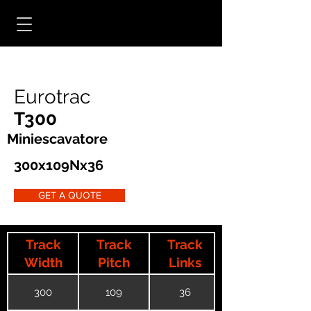
Eurotrac
T300
Miniescavatore
300x109Nx36
GET A QUOTE
Track
Track
Track
Width
Pitch
Links
300
109
36