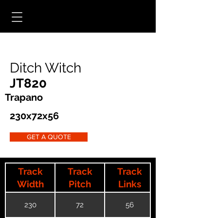
Ditch Witch
JT820
Trapano
230x72x56
GET A QUOTE
Track
Track
Track
Width
Pitch
Links
230
72
56