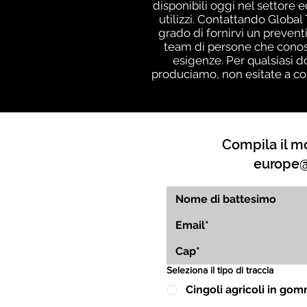
disponibili oggi nel settore 
utilizzi. Contattando Globa
grado di fornirvi un prevent
team di persone che conos
esigenze. Per qualsiasi d
produciamo, non esitate a cont
Compila il mo
europe@
Seleziona il tipo di traccia
Cingoli agricoli in go