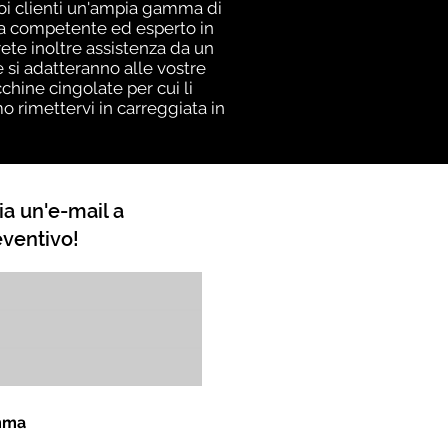
suoi clienti un'ampia gamma di
ta competente ed esperto in
rete inoltre assistenza da un
si adatteranno alle vostre
chine cingolate per cui li
rimettervi in ​​carreggiata in
ia un'e-mail a
eventivo!
omma