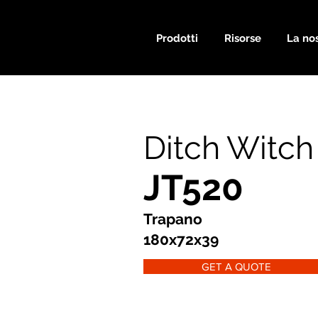
Prodotti
Risorse
La nos
Ditch Witch
JT520
Trapano
180x72x39
GET A QUOTE