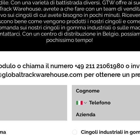
edile. Con una varietà di battistrada diversi, GTW offre ai 
l Track Warehouse, avrete a che fare con un team di vendi
ivo sui cingoli di cui avete bisogno in pochi minuti. Riceve
cono bene come vengono prodotti i nostri cingoli e come 
omanda sui nostri cingoli in gomma industriali o sulle mac
attarci. Con un centro di distribuzione in Belgio, possiamo 
pochissimo tempo!
dulo o chiama il numero +49 211 21061980 o inv
globaltrackwarehouse.com
per ottenere un pr
mma
Cingoli industriali in g