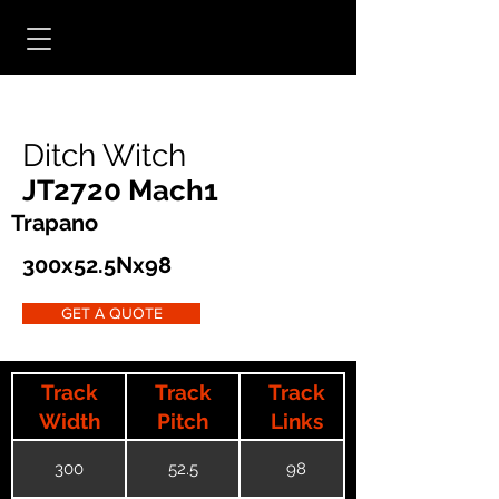
Ditch Witch
JT2720 Mach1
Trapano
300x52.5Nx98
GET A QUOTE
Track
Track
Track
Width
Pitch
Links
300
52.5
98