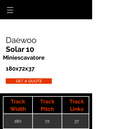
Daewoo
Solar 10
Miniescavatore
180x72x37
GET A QUOTE
Track
Track
Track
Width
Pitch
Links
180
72
37