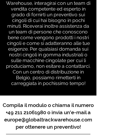
Warehouse, interagirai con un team di
vendita competente ed esperto in
grado di fornirti un preventivo sui
cingoli di cui hai bisogno in pochi
minuti. Riceverai inoltre assistenza da
un team di persone che conoscono
bene come vengono prodotti i nostri
cingoli e come si adatteranno alle tue
esigenze. Per qualsiasi domanda sui
nostri cingoli in gomma industriali o
sulle macchine cingolate per cui li
produciamo, non esitare a contattarci.
Con un centro di distribuzione in
Belgio, possiamo rimetterti in
carreggiata in pochissimo tempo!
Compila il modulo o chiama il numero
+49 211 21061980
o invia un'e-mail a
europe@globaltrackwarehouse.com
per ottenere un preventivo!